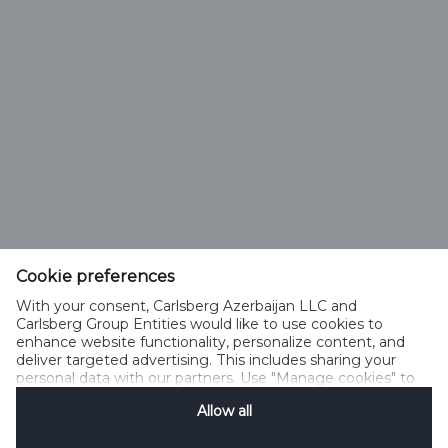
Pivə növünü seç
Cookie preferences
Carlsberg Azerbaijan LLC
With your consent, Carlsberg Azerbaijan LLC and
Şamaxı şossesi 1, Xırdalan, Abşeron rayonu
Carlsberg Group Entities would like to use cookies to
enhance website functionality, personalize content, and
Azərbaycan
deliver targeted advertising. This includes sharing your
personal data with our partners. Use "Manage cookies" to
change your consent preferences anytime. See our
reception@carlsberg.az
Allow all
Cookie Notification
&
Privacy Notification
for details.