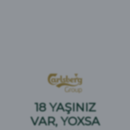
Başlanğıc şirənin ekstraktivliyi: 11%.
Xırdalan Draft Premium” – pasterizə olunmuş
açıq rəngli pivə. Konservantsızdır.
Bizim təcrübəli pivə bişirənlərimiz pivənin
yumşaq və təkrarolunmaz dadını təmin etmək
üçün özəl soyuq bişirmə texnologiyası ilə sizin
üçün xüsusi mayaotu qoxulu lager pivəsi
hazırlayıblar.
Qablaşdırma: 0,45 l-lik butulka
18 YAŞINIZ
VAR, YOXSA